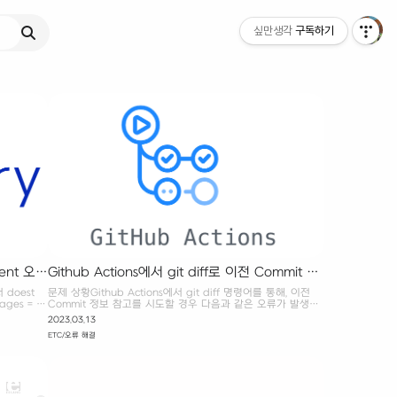
싶만생각
구독하기
ment 오류
Github Actions에서 git diff로 이전 Commit 확
인하기
 doest
문제 상황Github Actions에서 git diff 명령어를 통해, 이전
ges = []
Commit 정보 참고를 시도할 경우 다음과 같은 오류가 발생한
는 것이 원
다. 이때 입력한 branch 등의 이름이 잘못 되지 않아도, 동일한
2023.03.13
sfer"}] 해
메시지가 반복된다.git diff origin/main..origin/main^ 해결
ETC/오류 해결
 poetry
하기해당 오류는 checkout 액션이 가장 최근에 발생한 1개의
 삭제한다.
커밋 히스토리만 받아오기 때문에 발생하는 문제다. Github
Poetry
Actions이 실행되는 서버 입장에선, 히스토리 정보가 없는데
contain
이전 커밋을 참고하라고 하니 당연히 오류가 발생할 수 밖에 없
다. 이를 해결하기 위해선, checkout 액션이 이전 커밋 정보까
지 받아올 수 있도록 fetch-depth 정보를 수정해줘야 한다. 앞