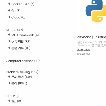
Docker | k8s
(3)
Git
(3)
Cloud
(0)
ML | AI
(47)
ML Framework
(4)
asyncio의 Runtime
오류 해결 방법
내용 정리
(33)
원인Python 3.8 이
EventLoop를 기본 값
논문 리뷰
(10)
SelectorEventLoop윈
2023.02.28
방법아래 코드를 입력해, 
ETC/오류 해결
SelectorEventLoop
다.asyncio.set_event_l
Computer science
(11)
orEventLoopPolicy
Ports를 활용해 비동기 처
로 변경 시 아래와 같은
경우, Trio 라는 별도
Problem solving
(157)
다.Can't su..
문제 풀이
(148)
풀이 전략
(9)
ETC
(15)
Tip
(9)