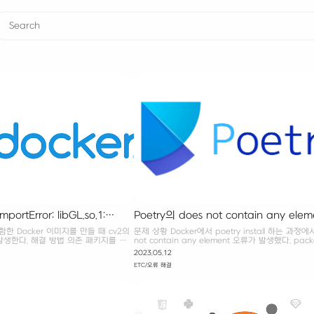
rtError: libGL.so.1:
Poetry의 does not contain any ele
d object file: No such file
해결하기
함한 Docker 이미지를 만들 때 cv2의
문제 상황 Docker에서 poetry install 하는 과정에서
발생 시 해결 방법
발생한다. 해결 방법 의존 패키지를 추
not contain any element 오류가 발생했다. packa
-python-headless과 같이 애초에
가 설정돼 있어, 상위 디렉토리의 의존성까지 확인하
2023.05.12
리를 활용하자. opencv-python-
인이라고 한다. packages = [{include = "style_tran
ETC/오류 해결
ip3 install opencv-python-
결 방법 1. poetry install에 --no-root 옵션을 준다.
직접 설치하기 RUN apt-get update
install --no-root 2. packages = [] 라인 자체를
bgl1-mesa-glx -y RUN apt-get
packages = [{include = "style_transfer"}] 참고 
tall ffmpeg libsm6 libxext6 -y 참
install on an existing project Error "does not 
so.1: cannot open shared object
any element" I a..