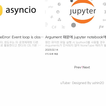
Error: Event loop is closed
Argument 때문에 jupyter notebook
NoneType 에러가 발생할 경우
후 부터, 윈도우는 타 운영체제랑 다른
원인 파이썬 파일 실행 시 !python3를 사용할 경우
으로 활용한다고 한다.타 OS 기본 :
Arguments가 인식되지 않아 NoneType 에러가 
도우 기본 : ProactorEventLoop 해결
다.!python3 파일명해결 방법%run 을 활용해서 
2023.02.14
윈도우의 EventLoop를
을 실행하자%run 파일명
ETC/오류 해결
로 변경하면 된
oop_policy(asyncio.WindowsSelect
())주의 사항윈도우는 I/O Completion
리 하기 때문에, SelectorEventLoop
 제약이 있다고 한다. 제약이 문제가 될
Prev
1
Next
의 라이브러리를 사용하는 것이 좋다고 한
uTube
· Designed By
ushin20