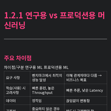
1.2.1 연구용 vs 프로덕션용 머
신러닝
주요 차이점
차이점/구분 연구용 ML 프로덕션용 ML
벤치마크에서 최적의
이해 관계자마다 다름 →
요구 사항
성능 달성
비즈니스 목표
학습(사용) 시
빠른 훈련, 높은
빠른 추론, 낮은 Latency
고려사항
Throughput
데이터
정적임
끊임없이 변동함
중요하지 않은 경우
공정성
반드시 고려해야 함