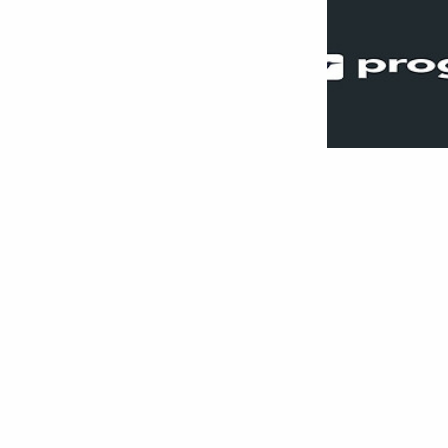
[파이썬] 프로그래
기 풀이
문제 확인 프로그래머스 
포지션 매칭. 프로그래
고, 나와 기술 궁합이 잘
2023.02.14
programmers.co.k
Problem solving/문제 풀이
에라토스테네스의 체 활용
시, 에라토스테네스의 체
스트 케이스 1을 통과할 
21개의 숫자가 필요한데, 그
과 같은 숫자가 여러 번
기 위해서, 정규 표현식의 
get_prime(c): is_prime 