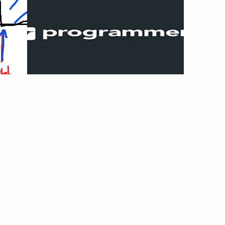
합의 개수
[파이썬] 프로그래머스 전화번호 목록 풀이
스택 기반의
문제 확인 프로그래머스 코드 중심의 개발자 채용. 스택 기반의
을 등록하
포지션 매칭. 프로그래머스의 개발자 맞춤형 프로필을 등록하
2
(
20
∗
(
50000
)
)
요.
 끝점의
고, 나와 기술 궁합이 잘 맞는 기업들을 매칭 받으세요.
O
이 되기 때문에 시간 초과가 발생했다. #
O
(
20
∗
(
50000
)
2
)
요하다. 범
programmers.co.kr 나의 풀이 처음 풀이 : 시간 초과 발생 접
접두어 여부 확인 # 접두어? (최대 단어 길이 -1) 까지만 접두
각 수열을
두어의 길이는 '최대 단어 길이 -1' 까지만 가능하다. 길이에 따
어가 될 수 있음 # 접두어 탐색 범위 : 나보다 길이가 더 긴 단
2023.02.10
e = set()
라서 접두어 후보를 나누고, 이후 비교하는 방식으로 접근하려
어들만 확인 가능 # 길이에 따라서, 접두어 후보를 나누고, 이
작점 for i
고 했다. 후보를 나누고, 비교하는 과정이 대략
Problem solving/문제 풀이
후 비교하면? ..
 if n + i