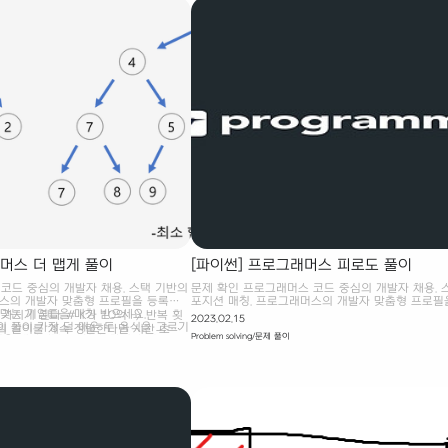
요금 일괄 정산 # 다음날 출차는 고려 X # 요금 계산
처리 # 차량 번호가 작은 자동차부터, 차례대로 return
그래머스 더 맵게 풀이
[파이썬] 프로그래머스 피로도 풀이
코드 중심의 개발자 채용. 스택 기반의
문제 확인 프로그래머스 코드 중심의 개발자 채용. 
머스의 개발자 맞춤형 프로필을 등록하
포지션 매칭. 프로그래머스의 개발자 맞춤형 프로필
 맞는 기업들을 매칭 받으세요.
고, 나와 기술 궁합이 잘 맞는 기업들을 매칭 받으세
가지게 된다. # K가 10억 -> 반복 횟
2023.02.15
kr 나의 풀이 가장 덜 매운 두 음식을 고르기
programmers.co.kr 나의 풀이 던전의 최대 개수는
만의 길이를 계속 정렬한다면 시간 초과
Problem solving/문제 풀이
을 생각해볼 수 있다. 하지만 K는 10
던전 방문의 경우의 수는 8! = 40320이기 때문에
mport heappush, heappop..
많아지기 때문에 시간 초과가 발생할 것
으로도 풀 수 있다. 가능한 던전 방문의 순서를 얻기 
값을 보장할 수 있는, 최소 힙 자료구조
열을 활용했다. # 던전 입장 조건 : 피로도 >= 최소 
용할 경우, 각 push와 pop은
전 입장 후 : 피로도 -= 소모 피로도 # 최소 피로도 
로도 # 최대한 많이 탐험 -> 각 던전은 한번만 가능
경우의 수 : 8! : 40320 -> 완전 탐색으로도 풀 수 있
itertools import permutatio..