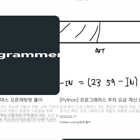
문에, 관련 없는 다른 스킬들은 확인하지 않아도 된다
, 현재 K 번째 열을 밟았다면, 이전엔
리에 포함되는 스킬만 추출해서, 스킬을 찍은 순서
 3]의 열만 밟을 수 있다. 결국 N 행의 K 번째
이것이 스킬 트리와 동일한 지 확인하면 된다. # 선
 값을 DP 테이블에 저장하면 문제를 풀
떤 스킬을 배우기 전에 먼저 배워야 하는 스킬 # 중
[n][k] + max(DP[n - 1][k - 1] +..
니까, 필요없는 문자열 제거하면 될듯! import re de
solution(skill, skill_trees): # 가능한 스킬 트리 개수 
확인할 스킬 정보 : 스킬 트리만 만족하면 되기 때문.
그래머스 오픈채팅방 풀이
[Python] 프로그래머스 주차 요금 계산
코드 중심의 개발자 채용. 스택 기반의
문제 확인 프로그래머스 코드 중심의 개발자 채용. 
머스의 개발자 맞춤형 프로필을 등록하
포지션 매칭. 프로그래머스의 개발자 맞춤형 프로필
 맞는 기업들을 매칭 받으세요.
고, 나와 기술 궁합이 잘 맞는 기업들을 매칭 받으세
복잡도를 가지기 때문에, 시간 초과 없
2023.02.17
kr 나의 풀이 마지막에 설정한 이름에 따라
programmers.co.kr 나의 풀이 들어온 차는 나가지
장 : 닉네임이 들어옴 -> 퇴장 : 닉네임
Problem solving/문제 풀이
게 된다. 반복문을 통해 uid와 마지막
: 59에 나간 것으로 가정한다. 이 경우 들어오고, 나
 방법 : 채팅방 나간 후, 새로운 닉네임
고, 이후 f-string을 통해서 출력했다.
차이를 구하는 것은 23:59 분과 현재 시각 사이 차
방에서 닉네임 변경 # 변경 -> 기존 출
것과 동일해진다. OUT과 IN을 서로 다른 기호를 
유저 구분 -> uid 활용..
해주면 결국 주차장에 머무른 총 시간을 구할 수 있다
별 주차 요금 계산 # 00:00 ~ 23:59 까지 누적으로