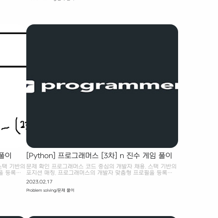
. 스킬 트
하는 품목과 동일할 경우에만 멤버십에 가입한다. 할인 품목의
를 확인하고
개수 정보를 얻기 위해서 Counter를 사용했다. # 10일 동안
행 스킬? 어
회원 자격 # 회원 : 하루 1 개만 # 10일 연속 일치할 경우에
복이 없으
가입 ! from collections import Counter def solution(want,
f
number, discount): best_day = 0 want_number =
cnt = 0 #
dict(zip(want, number)) # 언제 가입하면 좋을 지 확인 for ..
.
 풀이
[Python] 프로그래머스 [3차] n 진수 게임 풀이
스택 기반의
문제 확인 프로그래머스 코드 중심의 개발자 채용. 스택 기반의
을 등록하
포지션 매칭. 프로그래머스의 개발자 맞춤형 프로필을 등록하
요.
고, 나와 기술 궁합이 잘 맞는 기업들을 매칭 받으세요.
2023.02.17
 않으면 23
programmers.co.kr 나의 풀이 숫자들을 미리 N 진법으로 변
Problem solving/문제 풀이
간 시간의
환한 뒤, 대답 여부는 1 글자 씩 읽어서 확인했다. 튜브가 대답
를 구하는
할 순서는 나머지를 통해서 확인했다. # 10 이상 부터는, 한 자
가지도록 더
리씩 말하기! # 자신이 말해야할 번호만 출력하면 됨 # n 진법
. # 차량
으로 변환하기 def get_nbase(n: int, i: int) -> str: nbase =
 처리 ->
"" over_10 = {10 : "A", 11 : "B", 12 : "C", 13 : "D", 14 : "E",