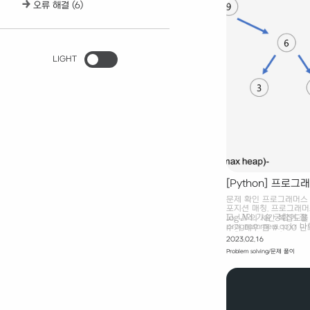
오류 해결
(6)
LIGHT
[Python] 프로
문제 확인 프로그래머스 
포지션 매칭. 프로그래
log
고, 나와 기술 궁합이 잘
N
의 시간 복잡도를 
log
N
programmers.co.
수가 매우 큼 # 100 
위한 방법으로 우선, 정렬
가 발생! from heapq i
2023.02.16
억이라 정렬의 횟수가 
Problem solving/문제 풀이
이다. 따라서 항상 최소
를 활용한다. 최소 힙을 이