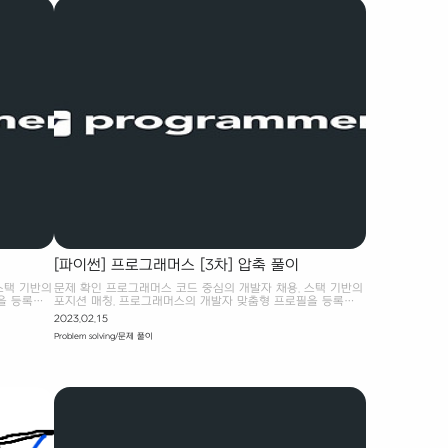
 시 '올림'
15 : "F"} while i: q, r = divmod..
!..
[파이썬] 프로그래머스 [3차] 압축 풀이
스택 기반의
문제 확인 프로그래머스 코드 중심의 개발자 채용. 스택 기반의
을 등록하
포지션 매칭. 프로그래머스의 개발자 맞춤형 프로필을 등록하
요.
고, 나와 기술 궁합이 잘 맞는 기업들을 매칭 받으세요.
2023.02.15
 8개로, 각
programmers.co.kr 나의 풀이 알파벳을 하나씩 더해서 새로
Problem solving/문제 풀이
 완전 탐색만
운 단어를 만들고, 만약 그 단어가 사전에 없는 경우 저장한다.
위해서, 순
이 경우 저장된 단어의 바로 이전 단어가 현재 사전에 중 가장
피로도, 던
긴 단어이다. 마지막 단어가 사전에 있는 경우 체크가 되지 않
>= 소모 피
기 때문에, 이를 방지하기 위해서 조건문을 추가했다. # 길이가
 # 가능한
1인 모든 단어를 포함 하도록 사전 초기화 -> 알파벳 입력 #
음 from
현재 입력과 일치하는 가장 긴 문자열 w 찾기 -> 한 글자씩 더
해가면서 있는지 확인 -> 만약 없다면, 새로 등록해야함! # w에
해당하는 색인 번..