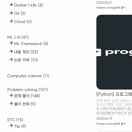
경우, 대략
열만 밟을 수 있기 때문에
2023.02.21
Docker | k8s
(3)
[K - 1, K - 2, K -
Problem solving/문제 풀이
열을 밟았을 때의, 최대
수 있다. DP[n][k] = land
Git
(3)
Cloud
(0)
ML | AI
(47)
ML Framework
(4)
내용 정리
(33)
논문 리뷰
(10)
Computer science
(11)
Problem solving
(157)
[Python] 프로
문제 풀이
(148)
문제 확인 프로그래머스 
풀이 전략
(9)
포지션 매칭. 프로그래
2
∗
(
)
고, 나와 기술 궁합이 잘
O
N
정도의 시간 
2
∗
O
(
N
)
programmers.co.
이 처리할 수 있다. # 입
기존 메시지는 전부 바뀌
님이 나감 # 닉네임 변경
2023.02.19
ETC
(15)
이름 사이 Hash를 구성하
으로 다시 들어감 / 채팅
Problem solving/문제 풀이
력 메시지 닉넴도 변경 # 
Tip
(9)