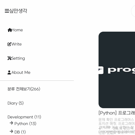
싶만생각
Home
Write
Setting
About Me
분류 전체보기
(266)
Diary
(5)
[Python] 프로
Development
(11)
문제 확인 프로그래머스 
Python
(13)
포지션 매칭. 프로그래
100
,
000
고, 나와 기술 궁합이 잘
4
정도의 연산이 
4
100
,
000
programmers.co.
DB
(1)
다른 방법을 활용해야하고