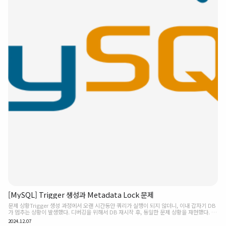
[MySQL] Trigger 생성과 Metadata Lock 문제
문제 상황Trigger 생성 과정에서 오랜 시간동안 쿼리가 실행이 되지 않더니, 이내 갑자기 DB
가 멈추는 상황이 발생했다. 디버깅을 위해서 DB 재시작 후, 동일한 문제 상황을 재현했다. 문
제가 되는 쿼리를 다시 실행한 결과, DB에 연결된 thread의 수가 지속적으로 상승하고 있음
2024.12.07
을 확인할 수 있었다.SHOW STATUS LIKE 'Threads_connected'; 이후 스레드 정보를 정