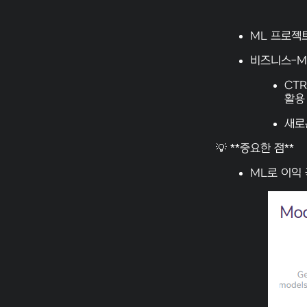
ML 프로젝
비즈니스-M
CTR
활용
새로
💡 **중요한 점**
ML로 이익