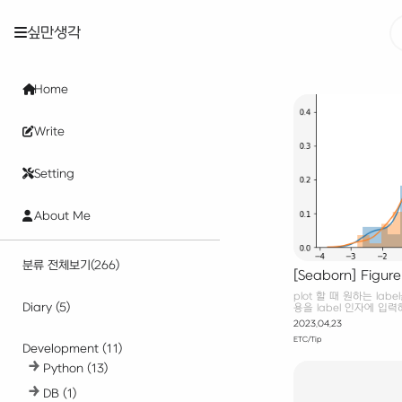
싶만생각
Home
Write
Setting
About Me
분류 전체보기
(266)
[Seaborn] Fig
때 Legend 표시
plot 할 때 원하는 la
Diary
(5)
용을 label 인자에 입력해
check3[(check3['choice
2023.04.23
['TOTL_SQ_FT_CNT'] d1
ETC/Tip
1)&(check3['decile'] =
Development
(11)
plt.subplots(1, 1) sns.d
10',ax=ax) sns.distplot
Python
(13)
ax.legend() 참고 How t
DB
(1)