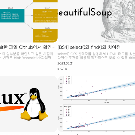
mit한 파일 Github에서 확인하
[BS4] select()와 find()의 차이점
 주소의 일부분을 확인하고 싶은 시점의
select() CSS 선택자를 활용해서 HTML 태그를 찾
. 변경은 blob/commit-id/파일명 형
다양한 조건을 활용해 직관적으로 찾을 수 있음 titles
소 : main 의 파일 확인 예시 :
soup.select("div.cont_thumb > p.txt_thumb") for 
2023.02.21
github/codeql/blob/main/README.
titles: if title is not None: print(title.text) fin
ETC/Tip
mmit의 파일 확인 예시 :
를 직접 찾는 방식 cont_thumb = soup.find_all("di
ithub/codeql/blob/b212af08a6cff
"cont_thumb") for cont in cont_thumb: title =
79e092792fd/README.md 원리?
cont.find("p", "txt_thumb") if title is not None:
를 blob에 담고, 이를 Tree가 가리키
print(title.text) 참고 BeautifulSoup 모듈 find와 
한다. 최종적으로 Tree를 사용자의
이점 - 복잡한 웹..
 하여 원하는 시점의 데이터를 확인할