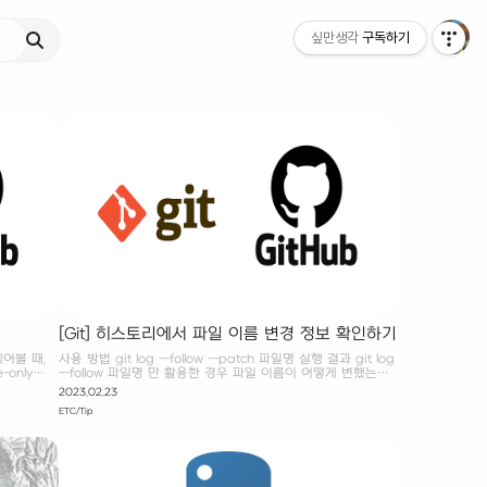
싶만생각
구독하기
[Git] 히스토리에서 파일 이름 변경 정보 확인하기
찍어볼 때,
사용 방법 git log --follow --patch 파일명 실행 결과 git log
-only
--follow 파일명 만 활용한 경우 파일 이름이 어떻게 변했는지
확인할 수가 없다. git log --follow 2_바이러스.py >> commit
2023.02.23
d2b40f8af3740a54298d2212a91e442ba84592df
ETC/Tip
Author: ~ Date: Wed Feb 15 21:34:14 2023 +0900
[Rename] : solved, retry 폴더로 구분 commit
e4929ce94ceae2f22d77f2a4ff0a21cff117691a Author:
~ Date: Tue May 17 16:52:44 2022 +0900 Add : 2_바이
러스.py git log --follow --patch 파일명 을 활..