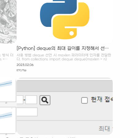
[Python] deque의 최대 길이를 지정해서 선언
하기
는 방식 더
사용 방법 deque 선언 시 maxlen 파라미터에 인자를 전달한
 =
다. from collections import deque deque(maxlen = n)
title in
2023.02.06
d() HTML 태그
ETC/Tip
v",
select의 차