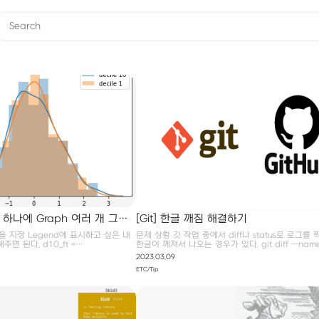
ure 하나에 Graph 여러 개 그릴
[Git] 한글 깨짐 해결하기
하기
bel을 지정 Legend에 표시하고 싶은 내
문제 상황 깃 작업 중에서 diff나 status로 로그를 
주면 된다. d10_ft =
한글이 깨져서 나오는 경우가 있다. git diff --name
'] == 1)&(check3['decile'] == 10)]
auto-readme..origin/auto-readme
2023.03.09
_ft = check3[(check3['choice'] ==
ETC/Tip
= 1)]['TOTL_SQ_FT_CNT'] f, ax =
istplot(d10_ft, label = 'decile
(d1_ft, label = 'decile 1',ax=ax)
o add legend to seaborn mult..