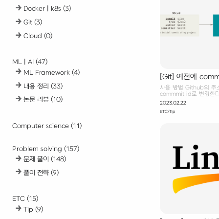
Docker | k8s
(3)
Git
(3)
Cloud
(0)
ML | AI
(47)
ML Framework
(4)
[Git] 예전에 com
기
내용 정리
(33)
사용 방법 Github의
commmit id로 변경한다
논문 리뷰
(10)
식으로 하면 된다. 기존 주
2023.02.22
https://github.com/
ETC/Tip
md 주소 변경 : 이전 co
https://github.com/g
Computer science
(11)
bb434f3c8a2795a5
Git은 파일 변경 히스토리
는 방식으로 버전을 관리
Commit이 가리키도록
Problem solving
(157)
수..
문제 풀이
(148)
풀이 전략
(9)
ETC
(15)
Tip
(9)