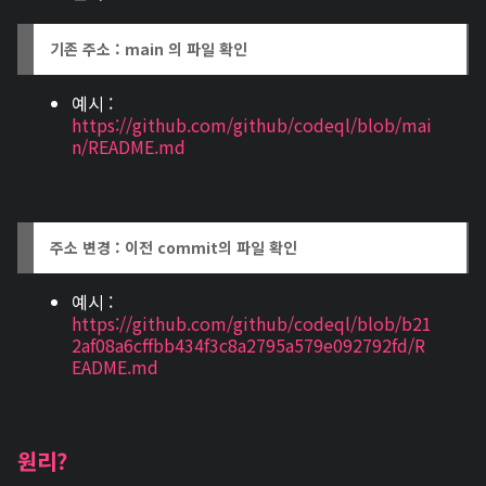
기존 주소 : main 의 파일 확인
예시 :
https://github.com/github/codeql/blob/mai
n/README.md
주소 변경 : 이전 commit의 파일 확인
예시 :
https://github.com/github/codeql/blob/b21
2af08a6cffbb434f3c8a2795a579e092792fd/R
EADME.md
원리?