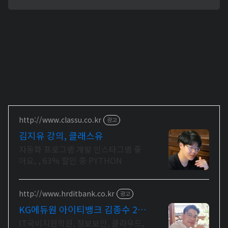
break
http://www.classu.co.kr
광고
김지유 강의, 클래스유
자동화 프로그램 개발 인스타그램 좋
아요, , 63% 할인 중 PYTHON
http://www.hrditbank.co.kr
광고
KG에듀원 아이티뱅크 김종수 27
년경력전문가 IT취업상담
IT국비지원학원, 정보보안, 클라우드,