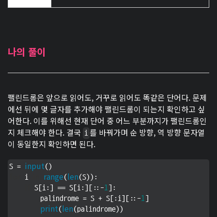
나의 풀이
팰린드롬은 앞으로 읽어도, 거꾸로 읽어도 똑같은 단어다. 문제
에선 뒤에 몇 글자를 추가해야 팰린드롬이 되는지 확인하고 싶
어한다. 이를 위해선 현재 단어 중 어느 부분까지가 팰린드롬인
지 체크해야 한다. 결국
를 바꿔가며 순 방향, 역 방향 문자열
i
이 동일한지 확인하면 된다.
input
S = 
for
in
range
len
 i 
(
(S)):

if
1
 S[i:] == S[i:][::-
]:

1
        palindrome = S + S[:i][::-
]

print
len
(
(palindrome))
