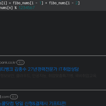
s[i] = fibo_nums[i - 
1
] + fibo_nums[i - 
2
]

nums[n] % 
1234567
bank.co.kr
광고
이티뱅크 김종수 27년경력전문가 IT취업상담
 정보보안, 클라우드, 인공지능, 취업맞춤특기병, 국비취업교육.
쿨.com
광고
스쿨닷컴 당일 신청&결제시 기프티콘!