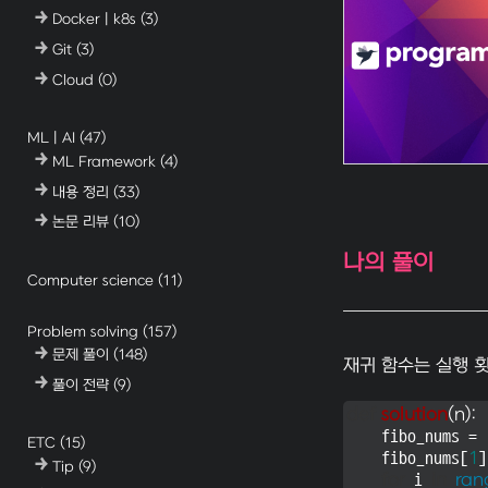
Docker | k8s
(3)
Git
(3)
Cloud
(0)
ML | AI
(47)
ML Framework
(4)
내용 정리
(33)
논문 리뷰
(10)
나의 풀이
Computer science
(11)
Problem solving
(157)
문제 풀이
(148)
재귀 함수는 실행 횟
풀이 전략
(9)
def
solution
(
n
):
    fibo_nums = 
ETC
(15)
    fibo_nums[
1
]
Tip
(9)
for
 i 
in
ran