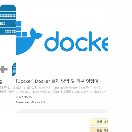
도, 새로운 시스템을 구성할 때도 큰 도움이 될 수 있는 책이다.
] Git과
특히 책 속에 언급되는 예시들이 현실에 가깝고 직관적이라서
 책은 ‘무조건
좋았다. 책은 우선, 머신러닝 시스템 및 시스템 설계 과정을 개
있다. 따라
괄적으로 다룬다. 이후엔 시스템 구성 요소들을 차곡 차곡 채워
 CLI 환경
나간다. 데이터 처리, 모델 개발, 배포 및 서비스 구축, 모니터링,
연속 학습 등의 순으로 설계 과정을 차례로 다루고, 이를 통해
다양한 팁과 문제 해..
g
[Docker] Docker 설치 방법 및 기본 명령어 알
아보기
위해 단일 서
설치 방법 설치 curl -sSL get.docker.com | sh 권한 부여
이터를 처리
sudo usermod -aG docker $USER sudo service docker
a
restart Docker 관련 명령어 docker run Image(이미지)를
2023.05.16
등에서 활용
통해 Container(컨테이너) 생성 docker run 명령어 기본 형
Development/Docker | k8s
버 이상 시
식 docker run () () () 옵션 -it : 터미널을 활용해 컨테이너 접
Failure)
근 → /bin/sh 실행 시 활용 가능 docker run -it /bin/sh -p :
문에 업그레
Port Forwarding 옵션 로컬 포트 : 컨테이너 포트의 형식 #
용이 높을
컨테이너의 8080 포트를 로컬의 80 포트를 사용해서 접근
 데이터 일관
docker run -p 80:8080 -d : 컨테이너를 백그라운드에서 실
비교적 단순
행 →..