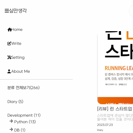
싶만생각
Home
Write
Setting
About Me
분류 전체보기
(266)
Diary
(5)
[리뷰] 린 스타트업
Development
(11)
스타트업에 관심이 많다면,
들어본 적이 있을 것이다.
Python
(13)
어떻게 실천할 수 있는 
2023.07.23
것을 추천한다. 책에선 
DB
(1)
Diary
들기 까지의 과정을 설계