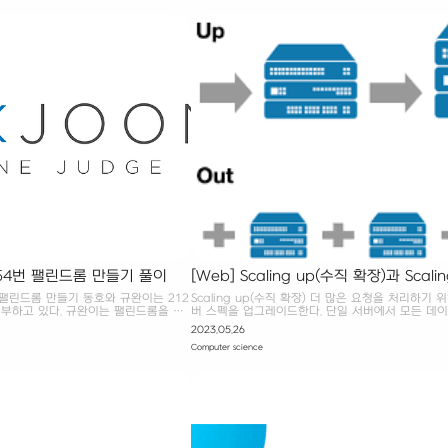
간 다양한 사례로 검증한 최적의 방법을,
(with 토끼와 거북이) – 블로그 이사갔어요!
가상 인물 간의 대화 형태로 다뤄 독자들
https://milooy.github.io/ (wordpress.com) [무료
 제공하고 있다. '린'하게 일하고 싶은
GitHub 시작하기 - 인프런 | 강의 (inflearn.com)
무 등 스타트업의 구성원 모두에게 추천하
쉽게. 단, 제대로’라는 집필 목표에 충실하게 구성돼 
디어 활동을 위해서 책을 제공받아 작성
서 Git과 Github를 먼저 GUI 환경에서 익히고, 이후
에서 레벨업할 수 있는 다..
1254번 팰린드롬 만들기 풀이
[Web] Scaling up(수직 확장)과 Scalin
out(수평 확장) 알아보기
 팰린드롬 만들기 동호와 규완이는 212
Scaling up(수직 확장) 더 많은 요청을 처리하기 
부하고 있다. 규완이는 팰린드롬을 엄
버 스펙을 업그레이드한다. 단일 서버에서 모든 데
드롬이란 앞에서부터 읽으나 뒤에서부터
하기 때문에, Data Integrity(데이터 무결성)와 Dat
2023.05.26
열을 말한다. 동호는
Consistency(데이터 정합성)가 중요한 DB 서버 
Computer science
 나의 풀이 팰린드롬은 앞으로 읽어도, 거꾸
된다. 단일 서버에 부하가 집중되는 특징이 있고, 서
. 문제에선 뒤에 몇 글자를 추가해야
전체 시스템이 동작하지 않는 SPOF(Single Point of 
고 싶어한다. 이를 위해선 현재 단어
문제가 발생할 수 있다. 하드웨어에 의존적이기 때
드롬인지 체크해야 한다. 결국 i를 바
이드 시 서버가 필연적으로 다운되고, 필요 부품 비
 문자열이 동일한지 확인하면 된다. S =
수 있다. 여러 서버를 묶어 클러스터를 구성하거나,
(S)): if S[i:] == S[i:][::-1]:
성을 유지하기 위한 노력이 필요 없어 확장 과정이 
:-1] print(..
하다. 물론 그 만큼 유연성은 떨어진다. Scaling o..