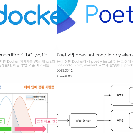
rtError: libGL.so.1:
Poetry의 does not contain any ele
d object file: No such file
해결하기
함한 Docker 이미지를 만들 때 cv2의
문제 상황 Docker에서 poetry install 하는 과정에서
발생 시 해결 방법
발생한다. 해결 방법 의존 패키지를 추
not contain any element 오류가 발생했다. packa
-python-headless과 같이 애초에
가 설정돼 있어, 상위 디렉토리의 의존성까지 확인하
2023.05.12
리를 활용하자. opencv-python-
인이라고 한다. packages = [{include = "style_tran
ETC/오류 해결
ip3 install opencv-python-
결 방법 1. poetry install에 --no-root 옵션을 준다.
직접 설치하기 RUN apt-get update
install --no-root 2. packages = [] 라인 자체를
bgl1-mesa-glx -y RUN apt-get
packages = [{include = "style_transfer"}] 참고 
tall ffmpeg libsm6 libxext6 -y 참
install on an existing project Error "does not 
so.1: cannot open shared object
any element" I a..