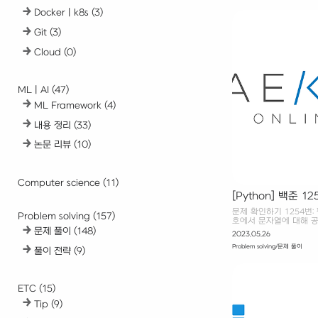
하고 있다. 특히 10년 
Docker | k8s
(3)
'스티브'와 '메리'라는 
이 쉽게 이해할 수 있도록
Git
(3)
사업가, PM, 개발 직
고 싶은 책이다. 한빛미
된 서평입니다.
Cloud
(0)
ML | AI
(47)
ML Framework
(4)
내용 정리
(33)
논문 리뷰
(10)
Computer science
(11)
[Python] 백준 
문제 확인하기 1254번:
Problem solving
(157)
호에서 문자열에 대해 공
청나게 좋아한다. 팰린
문제 풀이
(148)
2023.05.26
읽으나 같게 읽히는 문자
Problem solving/문제 풀이
www.acmicpc.net
풀이 전략
(9)
로 읽어도 똑같은 단어다
팰린드롬이 되는지 확인하
중 어느 부분까지가 팰린
꿔가며 순 방향, 역 방향
ETC
(15)
input() for i in range(len
Tip
(9)
palindrome = S + S[:i][: