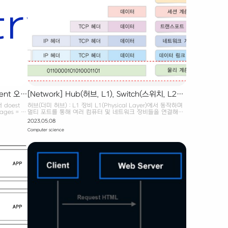
ment 오류
[Network] Hub(허브, L1), Switch(스위치, L2),
Router(라우터, L3), 공유기(L4) 차이점 알아보기
 doest
허브(더미 허브) : L1 장비 L1(Physical Layer)에서 동작하며
ges = []
멀티 포트를 통해 여러 컴퓨터 및 네트워크 장비들을 연결해주
는 것이 원
는 장치이다. 신호를 증폭해주는 리피터이기도 하다. 허브는 L1
2023.05.08
sfer"}] 해
장비라서 통신 시 목적지로서 활용할 수 있는 MAC, IP 정보가
Computer science
 poetry
없다. 따라서 통신 시 모든 장비에게 데이터를 전송하게 된다.
 삭제한다.
결국 허브 내 장비가 많아지면 그 만큼 대역폭에서 손해를 보게
Poetry
되는 구조이다. 스위치 : L2 장비 L2(Data-Link Layer)에서
contain
동작하며 Frames(프레임)의 MAC 주소를 참고해 해당하는 장
비에 데이터를 전달해주는 장치이다. 스위치는 해당 네트워크
의 MAC 주소를 테이블로 저장하고 있는데, 입력된 프레임의
MAC 주소가 테이블에 없을 경우는 허브와 동일하게 모든 장..