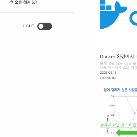
오류 해결
(6)
LIGHT
Docker 환경에서 Impo
cannot open share
문제 상황 opencv를 포
or directory 
의존 패키지가 없을 때 
가로 설치하거나 opencv
2023.05.13
서버용으로 제작된 라이브러
ETC/오류 해결
headless 사용하기 RUN p
headless 의존 패키지 
&& apt-get install li
update && apt-get ins
고 ImportError: libGL.
fil..