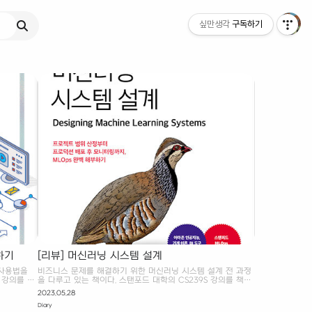
싶만생각
구독하기
작하기
[리뷰] 머신러닝 시스템 설계
 사용법을
비즈니스 문제를 해결하기 위한 머신러닝 시스템 설계 전 과정
 강의를 좀
을 다루고 있는 책이다. 스탠포드 대학의 CS239S 강의를 책으
 아래 링크
로 재 구성한 것으로, 머신러닝 실무자인 저자의 다양한 노하우
2023.05.28
 있는지 확
가 담겨져 있다. 시스템 설계 시 고민해야 할 점과 발생할 수 있
Diary
 튜토리얼
는 문제들을 미리 짚어주기 때문에, 기존의 시스템을 이해할 때